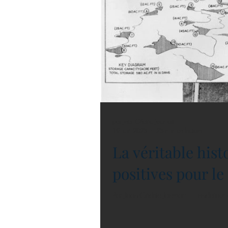
par Jean-Cédric Jacmart
19 juin 2023
23 min de lecture
La véritable hist
positives pour le 
Par Jean-Cédric Jacmart – Fondateur 