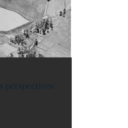
es perspectives
 l’article écrit en 2007 par...