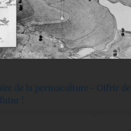
oire de la permaculture - Offrir d
futur !
de la ferme de Desnié Article adapté et enrichi en juin 2023 sur base de