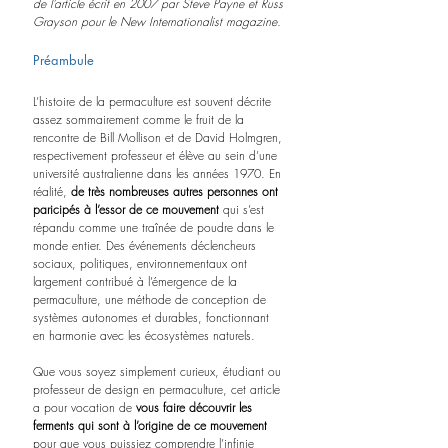
de l’article écrit en 2007 par Steve Payne et Russ 
Grayson pour le New Internationalist magazine. 
Préambule
L’histoire de la permaculture est souvent décrite 
assez sommairement comme le fruit de la 
rencontre de Bill Mollison et de David Holmgren, 
respectivement professeur et élève au sein d’une 
université australienne dans les années 1970. En 
réalité, 
de très nombreuses autres personnes ont 
paricipés à l’essor de ce mouvement 
qui s’est 
répandu comme une traînée de poudre dans le 
monde entier. Des événements déclencheurs 
sociaux, politiques, environnementaux ont 
largement contribué à l’émergence de la 
permaculture, une méthode de conception de 
systèmes autonomes et durables, fonctionnant 
en harmonie avec les écosystèmes naturels. 
Que vous soyez simplement curieux, étudiant ou 
professeur de design en permaculture, cet article 
a pour vocation de 
vous faire découvrir les 
ferments qui sont à l’origine de ce mouvement 
pour que vous puissiez comprendre l’infinie 