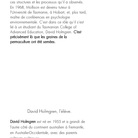
ces structures et les processus qu'il a observés.
En 1968, Mollison est devenu tuteur à 
l'Université de Tasmanie, à Hobart, et, plus tard, 
maître de conférences en psychologie 
environnementale. C'est dans ce rôle qu'il s'est 
lié à un étudiant du Tasmanian College of 
Advanced Education, David Holmgren. 
C’est 
précisément là que les graines de la 
permaculture ont été semées.
David Holmgren, l’élève.
David Holmgren
 est né en 1955 et a grandi de 
l'autre côté du continent australien à Fremantle, 
en Australie-Occidentale, avec des parents 