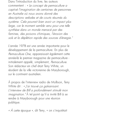
Dans l'introduction du livre, les auteurs 
commentent : 
« Le concept de permaculture a 
captivé l'imagination de centaines de personnes 
en Australie où nous avons donné des 
descriptions verbales et de courts résumés du 
système. Cela pourrait bien avoir un impact plus 
large, car le moment semble venu pour une telle 
synthèse dans un monde menacé par des 
famines, des poisons chimiques, l'érosion des 
sols et la déplétion rapide des sources d’énergie."
L'année 1978 est une année importante pour le 
développement de la permaculture. En plus de 
Permaculture One
, apparaissait également cette 
année-là le premier magazine de permaculture - 
initialement appelé, simplement, 
Permaculture
. 
Son rédacteur en chef était Terry White, un 
résident de la ville victorienne de Maryborough, 
sur le continent australien.
À propos de l'interview radio de Mollison, Terry 
White dit : 
« J'ai trouvé ça galvanisant. 
L'interview de Bill a profondément stimulé mon 
imagination."
 À tel point qu’il a invité Bill à se 
rendre à Maryborough pour une réunion 
publique.
« À cette époque »
, dit Terry, « on s'inquiétait 