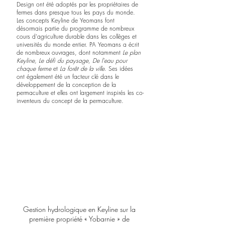
Design ont été adoptés par les propriétaires de 
fermes dans presque tous les pays du monde. 
Les concepts Keyline de Yeomans font 
désormais partie du programme de nombreux 
cours 
d'agriculture durable
 dans les collèges et 
universités du monde entier. PA Yeomans a écrit 
de nombreux ouvrages, dont notamment 
Le plan 
Keyline, Le défi du paysage, De l'eau pour 
chaque ferme
 et 
La forêt de la ville
. Ses idées 
ont également été un facteur clé dans le 
développement de 
la conception de la 
permaculture
 et elles ont largement inspirés les co-
inventeurs du concept de la permaculture.
Gestion hydrologique en Keyline sur la 
première propriété « Yobarnie » de 