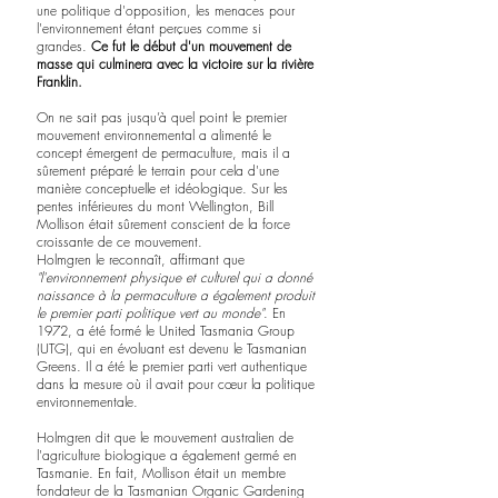
une politique d'opposition, les menaces pour 
l'environnement étant perçues comme si 
grandes. 
Ce fut le début d'un mouvement de 
masse qui culminera avec la victoire sur la rivière 
Franklin.
On ne sait pas jusqu’à quel point le premier 
mouvement environnemental a alimenté le 
concept émergent de permaculture, mais il a 
sûrement préparé le terrain pour cela d'une 
manière conceptuelle et idéologique. Sur les 
pentes inférieures du mont Wellington, Bill 
Mollison était sûrement conscient de la force 
croissante de ce mouvement.
Holmgren le reconnaît, affirmant que 
"l'environnement physique et culturel qui a donné 
naissance à la permaculture a également produit 
le premier parti politique vert au monde"
. En 
1972, a été formé le United Tasmania Group 
(UTG), qui en évoluant est devenu le Tasmanian 
Greens. Il a été le premier parti vert authentique 
dans la mesure où il avait pour cœur la politique 
environnementale. 
Holmgren dit que le mouvement australien de 
l'agriculture biologique a également germé en 
Tasmanie. En fait, Mollison était un membre 
fondateur de la Tasmanian Organic Gardening 