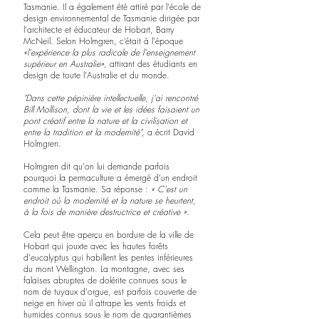
Tasmanie. Il a également été attiré par l'école de 
design environnemental de Tasmanie dirigée par 
l'architecte et éducateur de Hobart, Barry 
McNeil. Selon Holmgren, c’était à l'époque 
«l'expérience la plus radicale de l'enseignement 
supérieur en Australie»
, attirant des étudiants en 
design de toute l'Australie et du monde.
"Dans cette pépinière intellectuelle, j'ai rencontré 
Bill Mollison, dont la vie et les idées faisaient un 
pont créatif entre la nature et la civilisation et 
entre la tradition et la modernité"
, a écrit David 
Holmgren.
Holmgren dit qu'on lui demande parfois 
pourquoi la permaculture a émergé d'un endroit 
comme la Tasmanie. Sa réponse : 
« C'est un 
endroit où la modernité et la nature se heurtent, 
à la fois de manière destructrice et créative ».
Cela peut être aperçu en bordure de la ville de 
Hobart qui jouxte avec les hautes forêts 
d'eucalyptus qui habillent les pentes inférieures 
du mont Wellington. La montagne, avec ses 
falaises abruptes de dolérite connues sous le 
nom de tuyaux d'orgue, est parfois couverte de 
neige en hiver où il attrape les vents froids et 
humides connus sous le nom de quarantièmes 