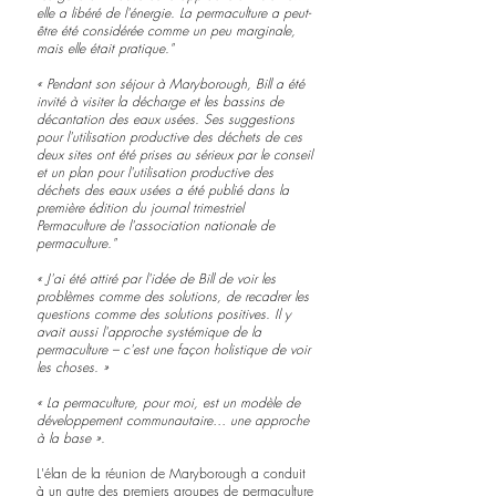
elle a libéré de l'énergie. La permaculture a peut-
être été considérée comme un peu marginale, 
mais elle était pratique."
« Pendant son séjour à Maryborough, Bill a été 
invité à visiter la décharge et les bassins de 
décantation des eaux usées. Ses suggestions 
pour l'utilisation productive des déchets de ces 
deux sites ont été prises au sérieux par le conseil 
et un plan pour l'utilisation productive des 
déchets des eaux usées a été publié dans la 
première édition du journal trimestriel 
Permaculture de l'association nationale de 
permaculture."
« J'ai été attiré par l'idée de Bill de voir les 
problèmes comme des solutions, de recadrer les 
questions comme des solutions positives. Il y 
avait aussi l'approche systémique de la 
permaculture – c'est une façon holistique de voir 
les choses. »
« La permaculture, pour moi, est un modèle de 
développement communautaire… une approche 
à la base ».
L'élan de la réunion de Maryborough a conduit 
à un autre des premiers groupes de permaculture 