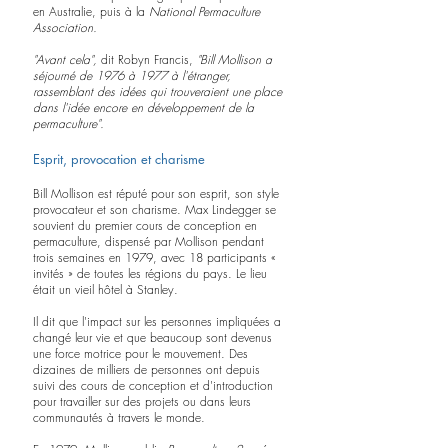
en Australie, puis à la 
National Permaculture 
Association.
"Avant cela",
 dit Robyn Francis, 
"Bill Mollison a 
séjourné de 1976 à 1977 à l'étranger, 
rassemblant des idées qui trouveraient une place 
dans l'idée encore en développement de la 
permaculture".
Esprit, provocation et charisme
Bill Mollison est réputé pour son esprit, son style 
provocateur et son charisme. Max Lindegger se 
souvient du premier cours de conception en 
permaculture, dispensé par Mollison pendant 
trois semaines en 1979, avec 18 participants « 
invités » de toutes les régions du pays. Le lieu 
était un vieil hôtel à Stanley.
Il dit que l'impact sur les personnes impliquées a 
changé leur vie et que beaucoup sont devenus 
une force motrice pour le mouvement. Des 
dizaines de milliers de personnes ont depuis 
suivi des cours de conception et d'introduction 
pour travailler sur des projets ou dans leurs 
communautés à travers le monde.