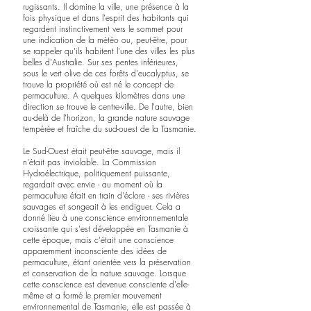
rugissants. Il domine la ville, une présence à la 
fois physique et dans l'esprit des habitants qui 
regardent instinctivement vers le sommet pour 
une indication de la météo ou, peut-être, pour 
se rappeler qu'ils habitent l'une des villes les plus 
belles d'Australie. Sur ses pentes inférieures, 
sous le vert olive de ces forêts d'eucalyptus, se 
trouve la propriété où est né le concept de 
permaculture. A quelques kilomètres dans une 
direction se trouve le centre-ville. De l'autre, bien 
au-delà de l'horizon, la grande nature sauvage 
tempérée et fraîche du sud-ouest de la Tasmanie.
Le Sud-Ouest était peut-être sauvage, mais il 
n'était pas inviolable. La Commission 
Hydroélectrique, politiquement puissante, 
regardait avec envie - au moment où la 
permaculture était en train d'éclore - ses rivières 
sauvages et songeait à les endiguer. Cela a 
donné lieu à une conscience environnementale 
croissante qui s'est développée en Tasmanie à 
cette époque, mais c'était une conscience 
apparemment inconsciente des idées de 
permaculture, étant orientée vers la préservation 
et conservation de la nature sauvage. Lorsque 
cette conscience est devenue consciente d'elle-
même et a formé le premier mouvement 
environnemental de Tasmanie, elle est passée à 