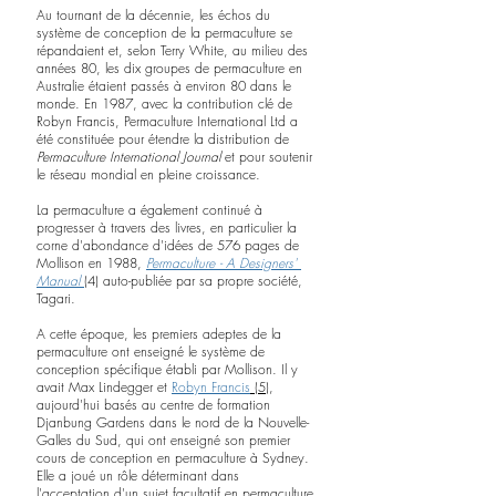
Au tournant de la décennie, les échos du 
système de conception de la permaculture se 
répandaient et, selon Terry White, au milieu des 
années 80, les dix groupes de permaculture en 
Australie étaient passés à environ 80 dans le 
monde. En 1987, avec la contribution clé de 
Robyn Francis, Permaculture International Ltd a 
été constituée pour étendre la distribution de 
Permaculture International Journal
 et pour soutenir 
le réseau mondial en pleine croissance.
La permaculture a également continué à 
progresser à travers des livres, en particulier la 
corne d'abondance d'idées de 576 pages de 
Mollison en 1988, 
Permaculture - A Designers' 
Manual
(4) auto-publiée par sa propre société, 
Tagari.
A cette époque, les premiers adeptes de la 
permaculture ont enseigné le système de 
conception spécifique établi par Mollison. Il y 
avait Max Lindegger et 
Robyn Francis
 (5)
, 
aujourd'hui basés au centre de formation 
Djanbung Gardens dans le nord de la Nouvelle-
Galles du Sud, qui ont enseigné son premier 
cours de conception en permaculture à Sydney. 
Elle a joué un rôle déterminant dans 
l'acceptation d'un sujet facultatif en permaculture 