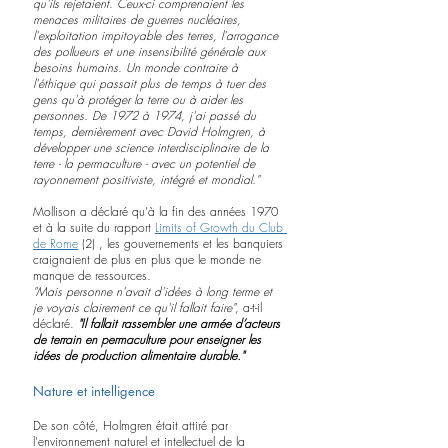
qu'ils rejetaient. Ceux-ci comprenaient les 
menaces militaires de guerres nucléaires, 
l'exploitation impitoyable des terres, l'arrogance 
des pollueurs et une insensibilité générale aux 
besoins humains. Un monde contraire à 
l'éthique qui passait plus de temps à tuer des 
gens qu'à protéger la terre ou à aider les 
personnes. De 1972 à 1974, j'ai passé du 
temps, dernièrement avec David Holmgren, à 
développer une science interdisciplinaire de la 
terre - la permaculture - avec un potentiel de 
rayonnement positiviste, intégré et mondial."
Mollison a déclaré qu'à la fin des années 1970 
et à la suite du rapport 
Limits of Growth du Club 
de Rome
 (2) , les gouvernements et les banquiers 
craignaient de plus en plus que le monde ne 
manque de ressources.
"Mais personne n'avait d'idées à long terme et 
je voyais clairement ce qu'il fallait faire"
, a-t-il 
déclaré. 
"Il fallait rassembler une armée d’acteurs 
de terrain en permaculture pour enseigner les 
idées de production alimentaire durable."
Nature et intelligence
De son côté, Holmgren était attiré par 
l'environnement naturel et intellectuel de la 