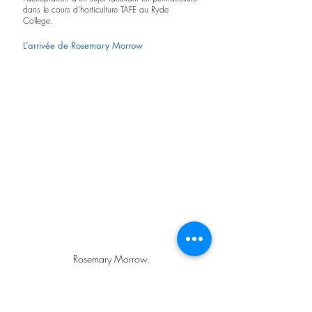
dans le cours d'horticulture TAFE au Ryde 
College.
L’arrivée de Rosemary Morrow
Rosemary Morrow.
"Janice Haworth a dit qu'il y aurait un cours de 
permaculture avec Robyn Francis à Newtown et 
que ça pourrait me plaire"
, dit-elle.
 "J'étais 