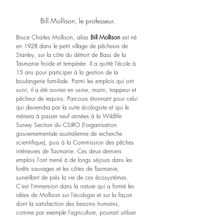
Bill Mollison, le professeur.
Bruce Charles Mollison, alias 
Bill Mollison 
est né 
en 1928 dans le petit village de pêcheurs de 
Stanley, sur la côte du détroit de Bass de la 
Tasmanie froide et tempérée. Il a quitté l'école à 
15 ans pour participer à la gestion de la 
boulangerie familiale. Parmi les emplois qui ont 
suivi, il a été ouvrier en usine, marin, trappeur et 
pêcheur de requins. Parcours étonnant pour celui 
qui deviendra par la suite écologiste et qui le 
mènera à passer neuf années à la Wildlife 
Survey Section du CSIRO (l'organisation 
gouvernementale australienne de recherche 
scientifique), puis à la Commission des pêches 
intérieures de Tasmanie. Ces deux derniers 
emplois l'ont mené à de longs séjours dans les 
forêts sauvages et les côtes de Tasmanie, 
surveillant de près la vie de ces écosystèmes. 
C'est l’immersion dans la nature qui a formé les 
idées de Mollison sur l'écologie et sur la façon 
dont la satisfaction des besoins humains, 
comme par exemple l'agriculture, pourrait utiliser 