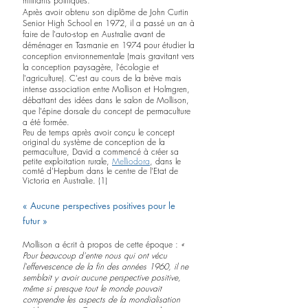
militants politiques.
Après avoir obtenu son diplôme de John Curtin 
Senior High School en 1972, il a passé un an à 
faire de l'auto-stop en Australie avant de 
déménager en Tasmanie en 1974 pour étudier la 
conception environnementale (mais gravitant vers 
la conception paysagère, l'écologie et 
l'agriculture). C'est au cours de la brève mais 
intense association entre Mollison et Holmgren, 
débattant des idées dans le salon de Mollison, 
que l'épine dorsale du concept de permaculture 
a été formée.
Peu de temps après avoir conçu le concept 
original du système de conception de la 
permaculture, David a commencé à créer sa 
petite exploitation rurale, 
Melliodora
, dans le 
comté d'Hepburn dans le centre de l’Etat de 
Victoria en Australie. (1)
« Aucune perspectives positives pour le 
futur »
Mollison a écrit à propos de cette époque : 
« 
Pour beaucoup d'entre nous qui ont vécu 
l'effervescence de la fin des années 1960, il ne 
semblait y avoir aucune perspective positive, 
même si presque tout le monde pouvait 
comprendre les aspects de la mondialisation 