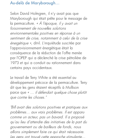
Au-delà de Maryborough…
Selon David Holmgren, il n'y avait pas que 
Maryborough qui était prête pour le message de 
la permaculture. 
« À l'époque, il y avait un 
foisonnement de nouvelles solutions 
environnementales positives en réponse à un 
sentiment de crise, notamment à celui de la crise 
énergétique »
, dit-il. L'inquiétude suscitée par 
l'approvisionnement énergétique était la 
conséquence de la réduction de l'offre menée 
par l'OPEP qui a déclenché la crise pétrolière de 
1973 et qui a conduit au rationnement dans 
certains pays occidentaux.
Le travail de Terry White a été essentiel au 
développement précoce de la permaculture. Terry 
dit que les gens étaient réceptifs à Mollison 
parce que 
« … il défendait quelque chose plutôt 
que contre les choses." 
"Bill avait des solutions positives et pratiques aux 
problèmes… aux vrais problèmes. Il est apparu 
comme un acteur, pas un bavard. Il a proposé 
qu'au lieu d'attendre des initiatives de la part du 
gouvernement ou de bailleurs de fonds, nous 
allions simplement faire ce qui était nécessaire. 
Les gens ont trouvé cette approche stimulante… 