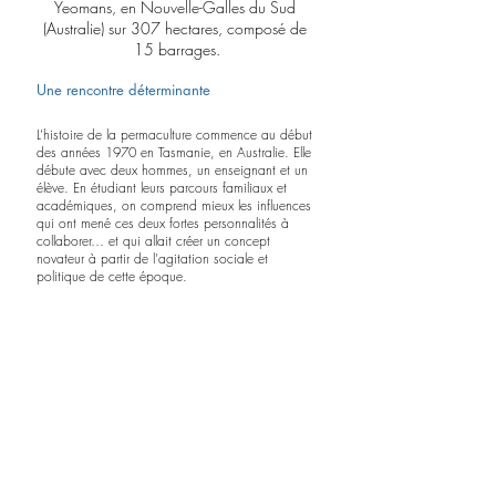
Yeomans, en Nouvelle-Galles du Sud 
(Australie) sur 307 hectares, composé de 
15 barrages.
Une rencontre déterminante
L’histoire de la permaculture commence au début 
des années 1970 en Tasmanie, en Australie. Elle 
débute avec deux hommes, un enseignant et un 
élève. En étudiant leurs parcours familiaux et 
académiques, on comprend mieux les influences 
qui ont mené ces deux fortes personnalités à 
collaborer… et qui allait créer un concept 
novateur à partir de l'agitation sociale et 
politique de cette époque. 