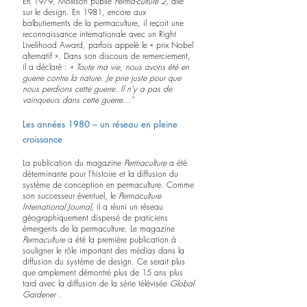
En 1979, Mollison publie 
Perma-culture 2
, axé 
sur le design. En 1981, encore aux 
balbutiements de la permaculture, il reçoit une 
reconnaissance internationale avec un Right 
Livelihood Award, parfois appelé le « prix Nobel 
alternatif ». Dans son discours de remerciement, 
il a déclaré : 
« Toute ma vie, nous avons été en 
guerre contre la nature. Je prie juste pour que 
nous perdions cette guerre. Il n'y a pas de 
vainqueurs dans cette guerre..."
Les années 1980 – un réseau en pleine 
croissance
La publication du magazine 
Permaculture
 a été 
déterminante pour l'histoire et la diffusion du 
système de conception en permaculture. Comme 
son successeur éventuel, le 
Permaculture 
International Journal
, il a réuni un réseau 
géographiquement dispersé de praticiens 
émergents de la permaculture. Le magazine 
Permaculture
 a été la première publication à 
souligner le rôle important des médias dans la 
diffusion du système de design. Ce serait plus 
que amplement démontré plus de 15 ans plus 
tard avec la diffusion de la série télévisée 
Global 
Gardener
 .