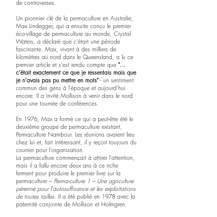
de controverses.
Un pionnier clé de la permaculture en Australie, 
Max Lindegger, qui a ensuite conçu le premier 
éco-village de permaculture au monde, Crystal 
Waters, a déclaré que c'était une période 
fascinante. Max, vivant à des milliers de 
kilomètres au nord dans le Queensland, a lu ce 
premier article et s'est rendu compte que
 "... 
c'était exactement ce que je ressentais mais que 
je n'avais pas pu mettre en mots"
 - un sentiment 
commun des gens à l'époque et aujourd'hui 
encore. Il a invité Mollison à venir dans le nord 
pour une tournée de conférences.
En 1976, Max a formé ce qui a peut-être été le 
deuxième groupe de permaculture existant, 
Permaculture Nambour. Les réunions avaient lieu 
chez lui et, fait intéressant, il y reçoit toujours du 
courrier pour l'organisation.
La permaculture commençait à attirer l'attention, 
mais il a fallu encore deux ans à ce riche 
ferment pour produire le premier livre sur la 
permaculture – 
Perma-culture 1 – Une agriculture 
pérenne pour l'autosuffisance et les exploitations 
de toutes tailles. 
Il a été publié en 1978 avec la 
paternité conjointe de Mollison et Holmgren.