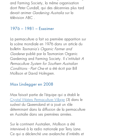
and Farming Society, la même organisation 
dont Peter Cundall, qui des décennies plus tard 
devait animer 
Gardening Australia
 sur la 
télévision ABC .
1976 – 1981 – Essaimer
La permaculture a fait sa première apparition sur 
la scène mondiale en 1976 dans un article du 
bulletin 
Tasmania's Organic Farmer and 
Gardener
 publié par la Tasmanian Organic 
Gardening and Farming Society. Il s'intitulait 
A 
Permaculture System for Southern Australian 
Conditions - Part One
 et a été écrit par Bill 
Mollison et David Holmgren.
Max Lindegger en 2008
Max faisait partie de l'équipe qui a établi le 
Crystal Waters Permaculture Village
 (3) dans le 
sud-est du Queensland et a joué un rôle 
déterminant dans la diffusion de la permaculture 
en Australie dans ses premières années.
Sur le continent Australien, Mollison a été 
interviewé à la radio nationale par Terry Lane. 
Ce qui a déclenché une avalanche d'intérêts et 