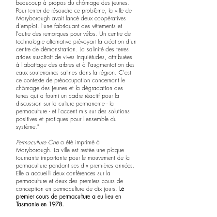
beaucoup à propos du chômage des jeunes. 
Pour tenter de résoudre ce problème, la ville de 
Maryborough avait lancé deux coopératives 
d'emploi, l'une fabriquant des vêtements et 
l'autre des remorques pour vélos. Un centre de 
technologie alternative prévoyait la création d'un 
centre de démonstration. La salinité des terres 
arides suscitait de vives inquiétudes, attribuées 
à l'abattage des arbres et à l'augmentation des 
eaux souterraines salines dans la région. C'est 
ce contexte de préoccupation concernant le 
chômage des jeunes et la dégradation des 
terres qui a fourni un cadre réactif pour la 
discussion sur la culture permanente - la 
permaculture - et l'accent mis sur des solutions 
positives et pratiques pour l'ensemble du 
système." 
Permaculture One
 a été imprimé à 
Maryborough. La ville est restée une plaque 
tournante importante pour le mouvement de la 
permaculture pendant ses dix premières années. 
Elle a accueilli deux conférences sur la 
permaculture et deux des premiers cours de 
conception en permaculture de dix jours. 
Le 
premier cours de permaculture a eu lieu en 
Tasmanie en 1978.