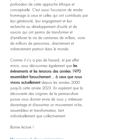
profondeur de cette approche éthique et 
conceptuelle. C’est aussi l’occasion de rendre 
hommage à ceux et celles qui ont contribués par 
leur générosité, leur engagement et leur 
recherche au développement d’outils et de 
savoirs qui ont permis de transformer et 
d’améliorer la vie de centaines de milliers, voire 
de millions de personnes, directement et 
indirectement partout dans le monde. 
Comme il n’y a pas de hasard, et par effet 
miroir, vous découvrirez également que
 les 
événements et les tensions des années 1970 
ressemblent farouchement… à ceux que nous 
vivons actuellement 
depuis les années 2000 
jusqu’à cette année 2023. En espérant que la 
découverte des origines de la permaculture 
puisse vous donner envie de vous y intéresser 
davantage et d’essaimer un mouvement riche, 
rassembleur et transformateur, tant 
individuellement que collectivement.
Bonne lecture !