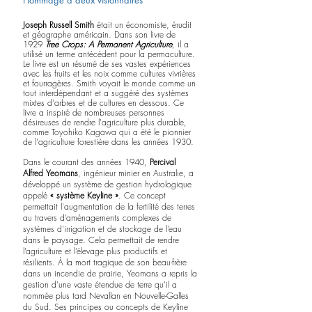
Hommage à deux visionnaires
Joseph Russell Smith 
était un économiste, érudit 
et géographe américain. Dans son livre de 
1929 
Tree Crops: A Permanent Agriculture
, il a 
utilisé un terme antécédent pour 
la permaculture
. 
Le livre est un
 résumé de ses vastes expériences 
avec 
les fruits
 et 
les noix
 comme 
cultures
 vivrières 
et 
fourragères
. Smith voyait le monde comme un 
tout interdépendant et a suggéré des systèmes 
mixtes d'arbres et de cultures en dessous. Ce 
livre a inspiré de nombreuses personnes 
désireuses de rendre 
l'agriculture
 plus 
durable
, 
comme 
Toyohiko Kagawa
 qui a été le pionnier 
de l'agriculture forestière
 dans les années 1930.
Dans le courant des années 1940, 
Percival 
Alfred Yeomans
, ingénieur minier en Australie, a 
développé un système de gestion hydrologique 
appelé
 « système Keyline »
. Ce concept 
permettait l'augmentation de la fertilité des terres 
au travers d’aménagements complexes de 
systèmes d’irrigation et de stockage de l’eau 
dans le paysage. Cela permettait de rendre 
l’agriculture et l’élevage plus productifs et 
résilients. À la mort tragique de son beau-frère 
dans un incendie de prairie, Yeomans a repris la 
gestion d'une vaste étendue de terre qu'il a 
nommée plus tard Nevallan en Nouvelle-Galles 
du Sud. Ses principes ou concepts de Keyline 