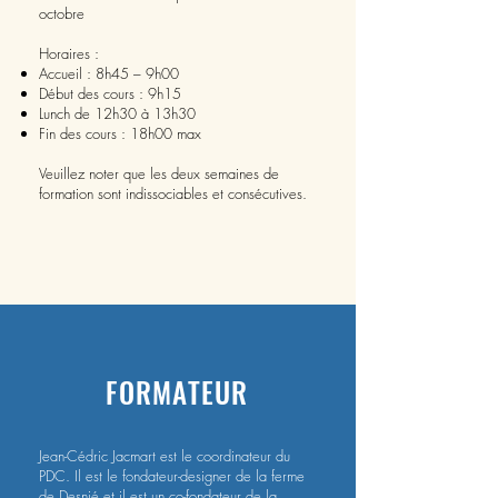
octobre
Horaires :
Accueil : 8h45 – 9h00
Début des cours : 9h15
Lunch de 12h30 à 13h30
Fin des cours : 18h00 max
Veuillez noter que les deux semaines de
formation sont indissociables et consécutives.
FORMATEUR
Jean-Cédric Jacmart est le coordinateur du
PDC. Il est le fondateur-designer de la ferme
de Desnié et il est un co-fondateur de la