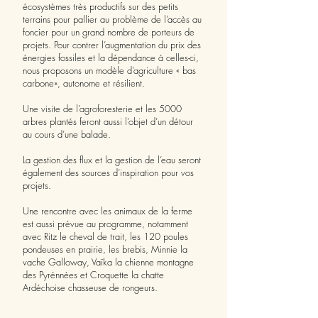
écosystèmes très productifs sur des petits
terrains pour pallier au problème de l’accès au
foncier pour un grand nombre de porteurs de
projets. Pour contrer l’augmentation du prix des
énergies fossiles et la dépendance à celles-ci,
nous proposons un modèle d’agriculture « bas
carbone», autonome et résilient.
Une visite de l’agroforesterie et les 5000
arbres plantés feront aussi l’objet d’un détour
au cours d’une balade.
La gestion des flux et la gestion de l’eau seront
également des sources d’inspiration pour vos
projets.
Une rencontre avec les animaux de la ferme
est aussi prévue au programme, notamment
avec Ritz le cheval de trait, les 120 poules
pondeuses en prairie, les brebis, Minnie la
vache Galloway, Vaïka la chienne montagne
des Pyrénnées et Croquette la chatte
Ardéchoise chasseuse de rongeurs.