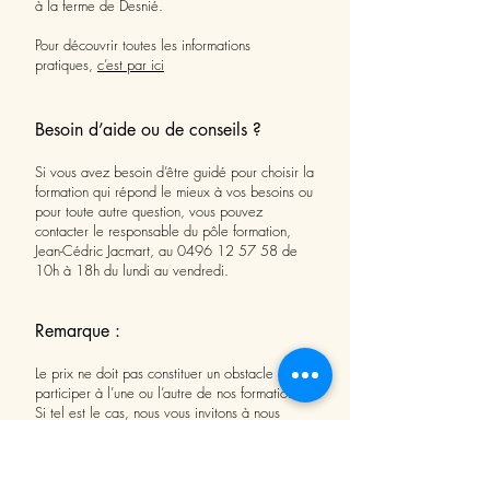
à la ferme de Desnié.
Pour découvrir toutes les informations
pratiques,
c’est par ici
Besoin d’aide ou de conseils ?
Si vous avez besoin d’être guidé pour choisir la
formation qui répond le mieux à vos besoins ou
pour toute autre question, vous pouvez
contacter le responsable du pôle formation,
Jean-Cédric Jacmart, au
0496 12 57 58
de
10h à 18h du lundi au vendredi.
Remarque :
Le prix ne doit pas constituer un obstacle pour
participer à l’une ou l’autre de nos formations.
Si tel est le cas, nous vous invitons à nous
écrire en motivant votre démarche en nous
écrivant ici
(
formation@desniepermaculture.com
)