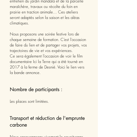
entretien du jardin mandala et de la parcelle
maraîchère, travaux ou récolte du foin en
prairie en traction animale… Ces ateliers
seront adaptés selon la saison et les aléas
climatiques.
Nous proposons une soirée festive lors de
chaque semaine de formation. C’est l’occasion
de faire du lien et de partager vos projets, vos
trajectoires de vie et vos expériences.
Ce sera également l’occasion de voir le film
documentaire Ici la Terre qui a été tourné en
2017 à la ferme de Desnié. Voici le lien vers
la bande annonce.
Nombre de participants :
Les places sont limitées.
Transport et réduction de l'emprunte
carbone
Nous encourageons vivement le covoiturage