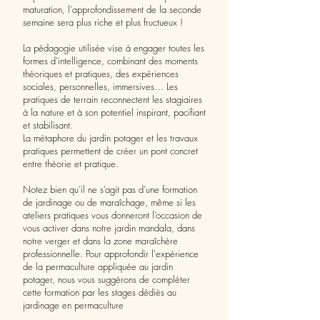
maturation, l'approfondissement de la seconde
semaine sera plus riche et plus fructueux !
La pédagogie utilisée vise à engager toutes les
formes d’intelligence, combinant des moments
théoriques et pratiques, des expériences
sociales, personnelles, immersives… Les
pratiques de terrain reconnectent les stagiaires
à la nature et à son potentiel inspirant, pacifiant
et stabilisant.
La métaphore du jardin potager et les travaux
pratiques permettent de créer un pont concret
entre théorie et pratique.
Notez bien qu’il ne s’agit pas d’une formation
de jardinage ou de maraîchage, même si les
ateliers pratiques vous donneront l’occasion de
vous activer dans notre jardin mandala, dans
notre verger et dans la zone maraîchère
professionnelle. Pour approfondir l'expérience
de la permaculture appliquée au jardin
potager, nous vous suggérons de compléter
cette formation par les stages dédiés au
jardinage en permaculture