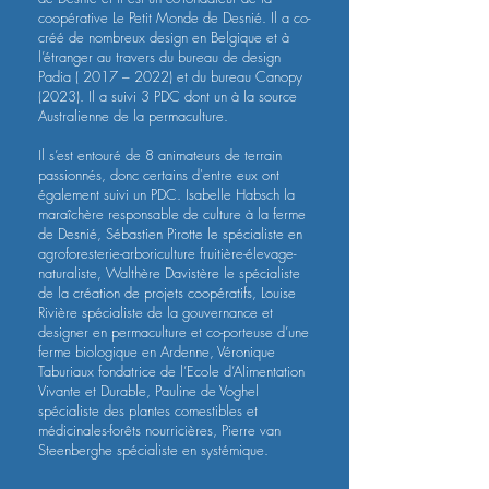
coopérative Le Petit Monde de Desnié. Il a co-
créé de nombreux design en Belgique et à
l’étranger au travers du bureau de design
Padia ( 2017 – 2022) et du bureau Canopy
(2023). Il a suivi 3 PDC dont un à la source
Australienne de la permaculture.
Il s’est entouré de 8 animateurs de terrain
passionnés, donc certains d'entre eux ont
également suivi un PDC. Isabelle Habsch la
maraîchère responsable de culture à la ferme
de Desnié, Sébastien Pirotte le spécialiste en
agroforesterie-arboriculture fruitière-élevage-
naturaliste, Walthère Davistère le spécialiste
de la création de projets coopératifs, Louise
Rivière spécialiste de la gouvernance et
designer en permaculture et co-porteuse d’une
ferme biologique en Ardenne, Véronique
Taburiaux fondatrice de l’Ecole d’Alimentation
Vivante et Durable, Pauline de Voghel
spécialiste des plantes comestibles et
médicinales-forêts nourricières, Pierre van
Steenberghe spécialiste en systémique.