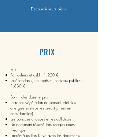
Découvrir leurs bio >
PRIX
Prix:
Particuliers et asbl : 1.220 €
Indépendants, entreprises, secteurs publics :
1.830 €
Sont inclus dans le prix :
Le repas végétarien de samedi midi (les
allergies éventuelles seront prises en
considération)
Les boissons chaudes et les collations
Un document résumé lors chaque cours
théorique
L’accès à un lien Drive avec les documents